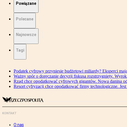
Powiązane
Polecane
Najnowsze
Tagi
Podatek cyfrowy przyniesie budżetowi miliardy? Eksperci maj
Ważny spór o doręczanie decyzji fiskusa rozstrzygnięty. Wyr
Rząd chce opodatkować cyfrowych gigantów. Nowa danina od
Resort cyfryzacji chce opodatkować firmy technologiczne. Jest
KONTAKT
O nas