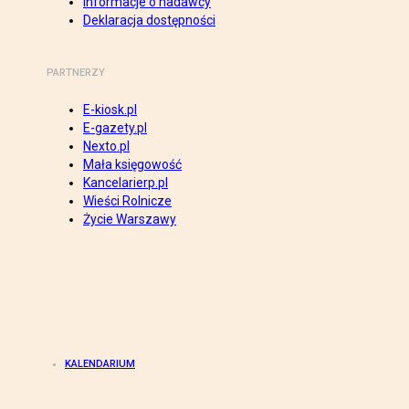
Informacje o nadawcy
Deklaracja dostępności
PARTNERZY
E-kiosk.pl
E-gazety.pl
Nexto.pl
Mała księgowość
Kancelarierp.pl
Wieści Rolnicze
Życie Warszawy
KALENDARIUM