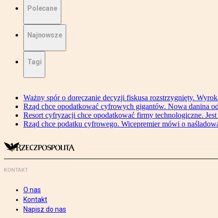
Polecane
Najnowsze
Tagi
Ważny spór o doręczanie decyzji fiskusa rozstrzygnięty. Wyr
Rząd chce opodatkować cyfrowych gigantów. Nowa danina od
Resort cyfryzacji chce opodatkować firmy technologiczne. Jest
Rząd chce podatku cyfrowego. Wicepremier mówi o naśladow
KONTAKT
O nas
Kontakt
Napisz do nas