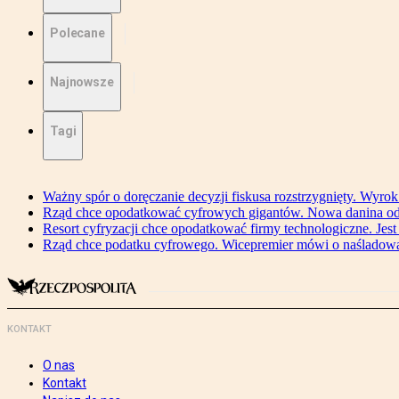
Polecane
Najnowsze
Tagi
Ważny spór o doręczanie decyzji fiskusa rozstrzygnięty. Wyr
Rząd chce opodatkować cyfrowych gigantów. Nowa danina od
Resort cyfryzacji chce opodatkować firmy technologiczne. Jest
Rząd chce podatku cyfrowego. Wicepremier mówi o naśladow
KONTAKT
O nas
Kontakt