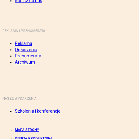
Napisz do nas
REKLAMA I PRENUMERATA
Reklama
Ogłoszenia
Prenumerata
Archiwum
NASZE WYDARZENIA
Szkolenia i konferencje
MAPA STRONY
OFERTA PRODUKTOWA