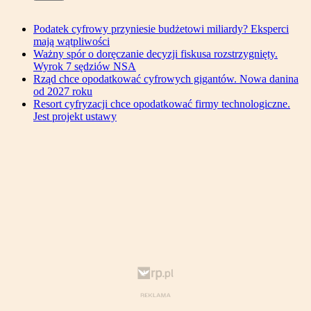
Podatek cyfrowy przyniesie budżetowi miliardy? Eksperci
mają wątpliwości
Ważny spór o doręczanie decyzji fiskusa rozstrzygnięty.
Wyrok 7 sędziów NSA
Rząd chce opodatkować cyfrowych gigantów. Nowa danina
od 2027 roku
Resort cyfryzacji chce opodatkować firmy technologiczne.
Jest projekt ustawy