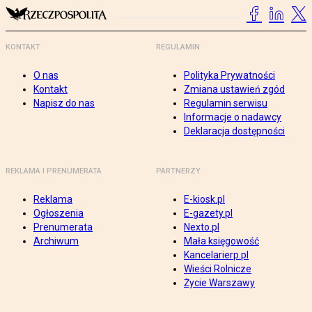
KONTAKT
REGULAMIN
O nas
Polityka Prywatności
Kontakt
Zmiana ustawień zgód
Napisz do nas
Regulamin serwisu
Informacje o nadawcy
Deklaracja dostępności
REKLAMA I PRENUMERATA
PARTNERZY
Reklama
E-kiosk.pl
Ogłoszenia
E-gazety.pl
Prenumerata
Nexto.pl
Archiwum
Mała księgowość
Kancelarierp.pl
Wieści Rolnicze
Życie Warszawy