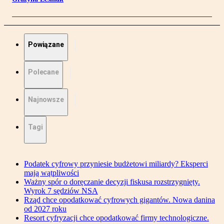
Powiązane
Polecane
Najnowsze
Tagi
Podatek cyfrowy przyniesie budżetowi miliardy? Eksperci
mają wątpliwości
Ważny spór o doręczanie decyzji fiskusa rozstrzygnięty.
Wyrok 7 sędziów NSA
Rząd chce opodatkować cyfrowych gigantów. Nowa danina
od 2027 roku
Resort cyfryzacji chce opodatkować firmy technologiczne.