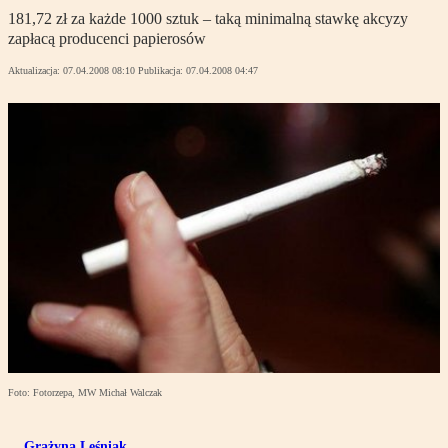
181,72 zł za każde 1000 sztuk – taką minimalną stawkę akcyzy
zapłacą producenci papierosów
Aktualizacja:
07.04.2008 08:10
Publikacja:
07.04.2008 04:47
Foto: Fotorzepa, MW Michał Walczak
Grażyna Leśniak