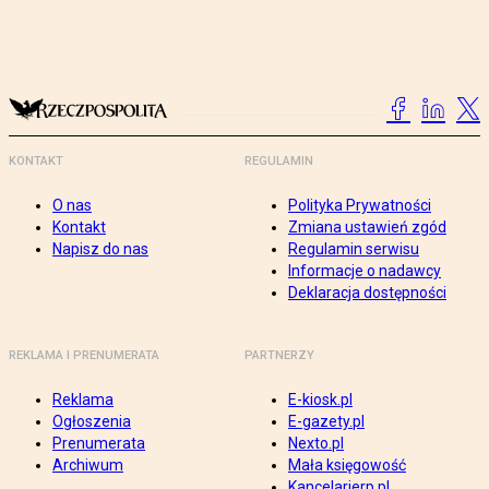
KONTAKT
REGULAMIN
O nas
Polityka Prywatności
Kontakt
Zmiana ustawień zgód
Napisz do nas
Regulamin serwisu
Informacje o nadawcy
Deklaracja dostępności
REKLAMA I PRENUMERATA
PARTNERZY
Reklama
E-kiosk.pl
Ogłoszenia
E-gazety.pl
Prenumerata
Nexto.pl
Archiwum
Mała księgowość
Kancelarierp.pl