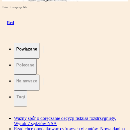
Foto: Rzeczpospolita
Red
Powiązane
Polecane
Najnowsze
Tagi
Ważny spór o doręczanie decyzji fiskusa rozstrzygnięty.
Wyrok 7 sędziów NSA
Rząd chce opodatkować cyfrowych gigantów. Nowa danina