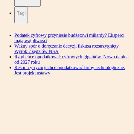
Tagi
Podatek cyfrowy przyniesie budżetowi miliardy? Eksperci
mają wątpliwości
Ważny spór o doręczanie decyzji fiskusa rozstrzygnięty.
Wyrok 7 sędziów NSA
Rząd chce opodatkować cyfrowych gigantów. Nowa danina
od 2027 roku
Resort cyfryzacji chce opodatkować firmy technologiczne.
Jest projekt ustawy