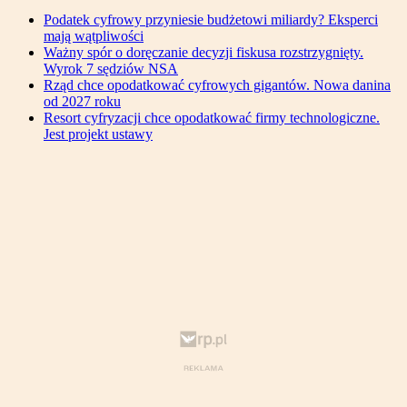
Podatek cyfrowy przyniesie budżetowi miliardy? Eksperci
mają wątpliwości
Ważny spór o doręczanie decyzji fiskusa rozstrzygnięty.
Wyrok 7 sędziów NSA
Rząd chce opodatkować cyfrowych gigantów. Nowa danina
od 2027 roku
Resort cyfryzacji chce opodatkować firmy technologiczne.
Jest projekt ustawy