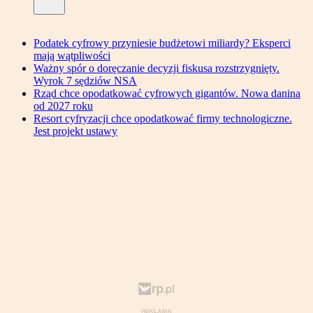
Podatek cyfrowy przyniesie budżetowi miliardy? Eksperci
mają wątpliwości
Ważny spór o doręczanie decyzji fiskusa rozstrzygnięty.
Wyrok 7 sędziów NSA
Rząd chce opodatkować cyfrowych gigantów. Nowa danina
od 2027 roku
Resort cyfryzacji chce opodatkować firmy technologiczne.
Jest projekt ustawy