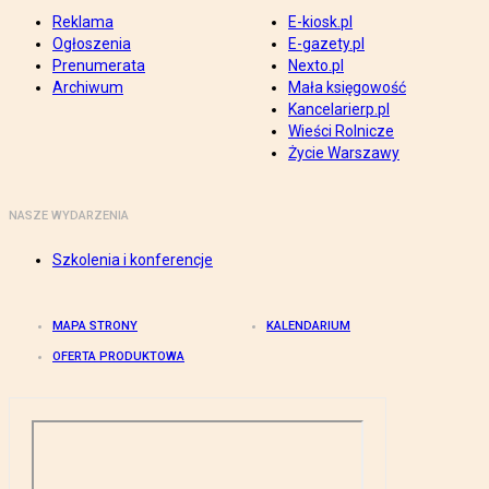
Reklama
E-kiosk.pl
Ogłoszenia
E-gazety.pl
Prenumerata
Nexto.pl
Archiwum
Mała księgowość
Kancelarierp.pl
Wieści Rolnicze
Życie Warszawy
NASZE WYDARZENIA
Szkolenia i konferencje
MAPA STRONY
KALENDARIUM
OFERTA PRODUKTOWA