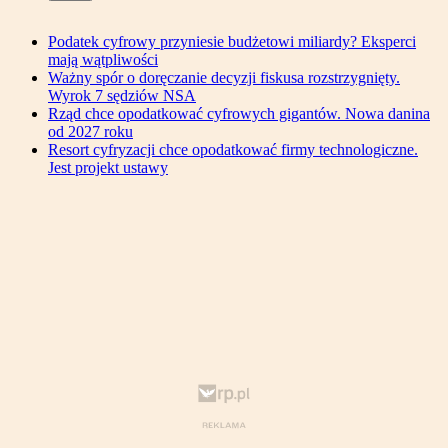
Podatek cyfrowy przyniesie budżetowi miliardy? Eksperci
mają wątpliwości
Ważny spór o doręczanie decyzji fiskusa rozstrzygnięty.
Wyrok 7 sędziów NSA
Rząd chce opodatkować cyfrowych gigantów. Nowa danina
od 2027 roku
Resort cyfryzacji chce opodatkować firmy technologiczne.
Jest projekt ustawy