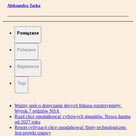
Aleksandra Tarka
Powiązane
Polecane
Najnowsze
Tagi
Ważny spór o doręczanie decyzji fiskusa rozstrzygnięty.
Wyrok 7 sędziów NSA
Rząd chce opodatkować cyfrowych gigantów. Nowa danina
od 2027 roku
Resort cyfryzacji chce opodatkować firmy technologiczne.
Jest projekt ustawy