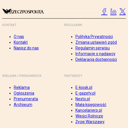
KONTAKT
REGULAMIN
O nas
Polityka Prywatności
Kontakt
Zmiana ustawień zgód
Napisz do nas
Regulamin serwisu
Informacje o nadawcy
Deklaracja dostępności
REKLAMA I PRENUMERATA
PARTNERZY
Reklama
E-kiosk.pl
Ogłoszenia
E-gazety.pl
Prenumerata
Nexto.pl
Archiwum
Mała księgowość
Kancelarierp.pl
Wieści Rolnicze
Życie Warszawy