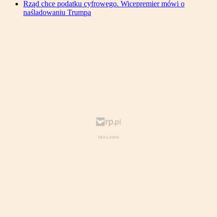
Rząd chce podatku cyfrowego. Wicepremier mówi o
naśladowaniu Trumpa