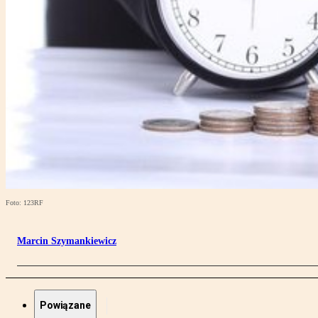
Foto: 123RF
Marcin Szymankiewicz
Powiązane