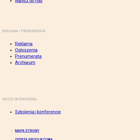
Napisz do nas
REKLAMA I PRENUMERATA
Reklama
Ogłoszenia
Prenumerata
Archiwum
NASZE WYDARZENIA
Szkolenia i konferencje
MAPA STRONY
OFERTA PRODUKTOWA