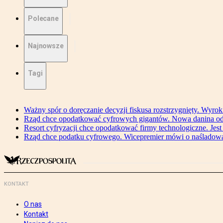
Polecane
Najnowsze
Tagi
Ważny spór o doręczanie decyzji fiskusa rozstrzygnięty. Wyr
Rząd chce opodatkować cyfrowych gigantów. Nowa danina od
Resort cyfryzacji chce opodatkować firmy technologiczne. Jest
Rząd chce podatku cyfrowego. Wicepremier mówi o naśladow
KONTAKT
O nas
Kontakt