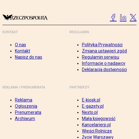
KONTAKT
REGULAMIN
O nas
Polityka Prywatności
Kontakt
Zmiana ustawień zgód
Napisz do nas
Regulamin serwisu
Informacje o nadawcy
Deklaracja dostępności
REKLAMA I PRENUMERATA
PARTNERZY
Reklama
E-kiosk.pl
Ogłoszenia
E-gazety.pl
Prenumerata
Nexto.pl
Archiwum
Mała księgowość
Kancelarierp.pl
Wieści Rolnicze
Życie Warszawy