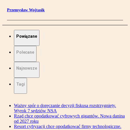
Przemysław Wojtasik
Powiązane
Polecane
Najnowsze
Tagi
Ważny spór o doręczanie decyzji fiskusa rozstrzygnięty.
Wyrok 7 sędziów NSA
Rząd chce opodatkować cyfrowych gigantów. Nowa danina
od 2027 roku
Resort cyfryzacji chce opodatkować firmy technologiczne.