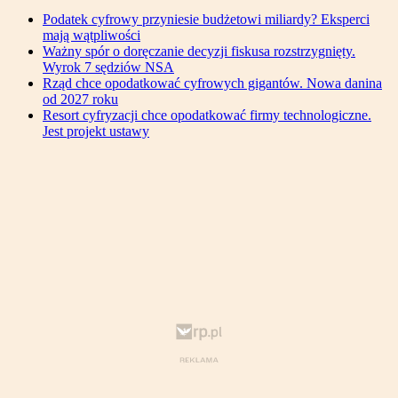
Podatek cyfrowy przyniesie budżetowi miliardy? Eksperci
mają wątpliwości
Ważny spór o doręczanie decyzji fiskusa rozstrzygnięty.
Wyrok 7 sędziów NSA
Rząd chce opodatkować cyfrowych gigantów. Nowa danina
od 2027 roku
Resort cyfryzacji chce opodatkować firmy technologiczne.
Jest projekt ustawy