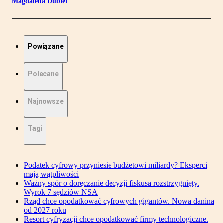
Magdalena Dubiel
Powiązane
Polecane
Najnowsze
Tagi
Podatek cyfrowy przyniesie budżetowi miliardy? Eksperci
mają wątpliwości
Ważny spór o doręczanie decyzji fiskusa rozstrzygnięty.
Wyrok 7 sędziów NSA
Rząd chce opodatkować cyfrowych gigantów. Nowa danina
od 2027 roku
Resort cyfryzacji chce opodatkować firmy technologiczne.