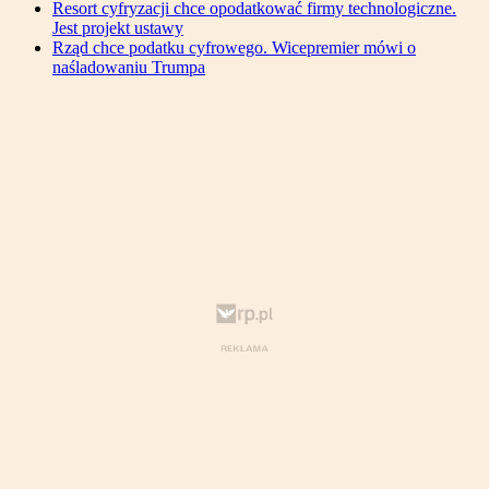
Resort cyfryzacji chce opodatkować firmy technologiczne.
Jest projekt ustawy
Rząd chce podatku cyfrowego. Wicepremier mówi o
naśladowaniu Trumpa