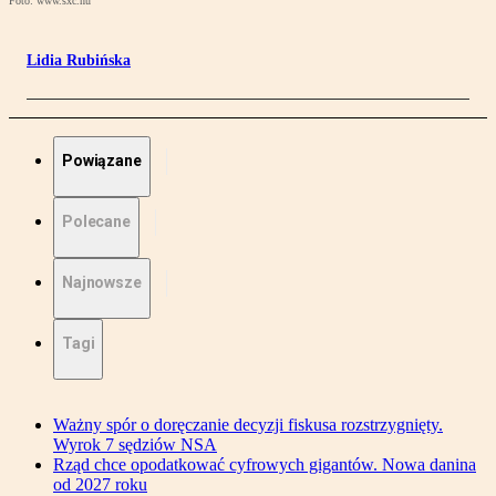
Foto: www.sxc.hu
Lidia Rubińska
Powiązane
Polecane
Najnowsze
Tagi
Ważny spór o doręczanie decyzji fiskusa rozstrzygnięty.
Wyrok 7 sędziów NSA
Rząd chce opodatkować cyfrowych gigantów. Nowa danina
od 2027 roku