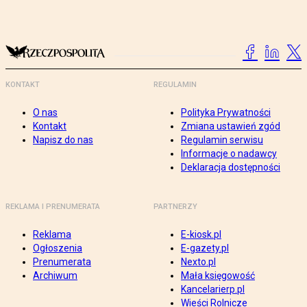
KONTAKT
REGULAMIN
O nas
Polityka Prywatności
Kontakt
Zmiana ustawień zgód
Napisz do nas
Regulamin serwisu
Informacje o nadawcy
Deklaracja dostępności
REKLAMA I PRENUMERATA
PARTNERZY
Reklama
E-kiosk.pl
Ogłoszenia
E-gazety.pl
Prenumerata
Nexto.pl
Archiwum
Mała księgowość
Kancelarierp.pl
Wieści Rolnicze