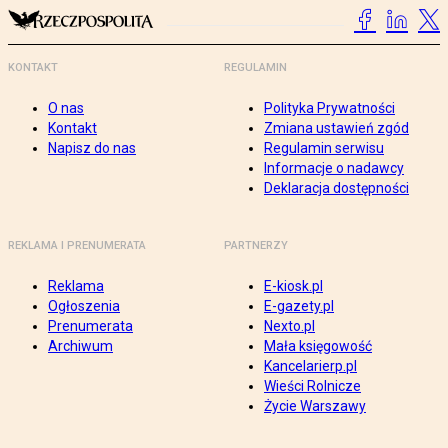
KONTAKT
REGULAMIN
O nas
Polityka Prywatności
Kontakt
Zmiana ustawień zgód
Napisz do nas
Regulamin serwisu
Informacje o nadawcy
Deklaracja dostępności
REKLAMA I PRENUMERATA
PARTNERZY
Reklama
E-kiosk.pl
Ogłoszenia
E-gazety.pl
Prenumerata
Nexto.pl
Archiwum
Mała księgowość
Kancelarierp.pl
Wieści Rolnicze
Życie Warszawy