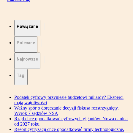
Powiązane
Polecane
Najnowsze
Tagi
Podatek cyfrowy przyniesie budżetowi miliardy? Eksperci
mają wątpliwości
Ważny spór o doręczanie decyzji fiskusa rozstrzygnięty.
Wyrok 7 sędziów NSA
Rząd chce opodatkować cyfrowych gigantów. Nowa danina
od 2027 roku
Resort cyfryzacji chce opodatkować firmy technologiczne.