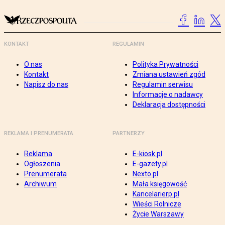
KONTAKT
REGULAMIN
O nas
Polityka Prywatności
Kontakt
Zmiana ustawień zgód
Napisz do nas
Regulamin serwisu
Informacje o nadawcy
Deklaracja dostępności
REKLAMA I PRENUMERATA
PARTNERZY
Reklama
E-kiosk.pl
Ogłoszenia
E-gazety.pl
Prenumerata
Nexto.pl
Archiwum
Mała księgowość
Kancelarierp.pl
Wieści Rolnicze
Życie Warszawy