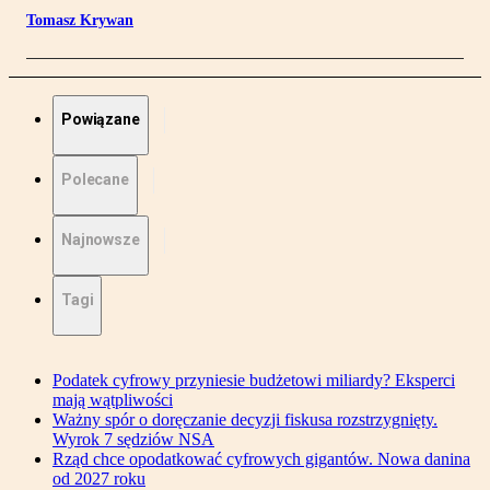
Tomasz Krywan
Powiązane
Polecane
Najnowsze
Tagi
Podatek cyfrowy przyniesie budżetowi miliardy? Eksperci
mają wątpliwości
Ważny spór o doręczanie decyzji fiskusa rozstrzygnięty.
Wyrok 7 sędziów NSA
Rząd chce opodatkować cyfrowych gigantów. Nowa danina
od 2027 roku