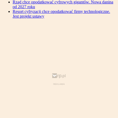
Rząd chce opodatkować cyfrowych gigantów. Nowa danina
od 2027 roku
Resort cyfryzacji chce opodatkować firmy technologiczne.
Jest projekt ustawy