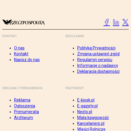
KONTAKT
REGULAMIN
O nas
Polityka Prywatności
Kontakt
Zmiana ustawień zgód
Napisz do nas
Regulamin serwisu
Informacje o nadawcy
Deklaracja dostępności
REKLAMA I PRENUMERATA
PARTNERZY
Reklama
E-kiosk.pl
Ogłoszenia
E-gazety.pl
Prenumerata
Nexto.pl
Archiwum
Mała księgowość
Kancelarierp.pl
Wieści Rolnicze