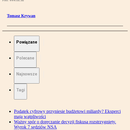
Foto: www.sxc.hu
Tomasz Krywan
Powiązane
Polecane
Najnowsze
Tagi
Podatek cyfrowy przyniesie budżetowi miliardy? Eksperci
mają wątpliwości
Ważny spór o doręczanie decyzji fiskusa rozstrzygnięty.
Wyrok 7 sędziów NSA