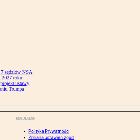
ok 7 sędziów NSA
 2027 roku
 projekt ustawy
aniu Trumpa
REGULAMIN
Polityka Prywatności
Zmiana ustawień zgód