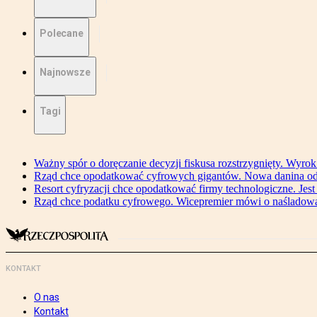
Polecane
Najnowsze
Tagi
Ważny spór o doręczanie decyzji fiskusa rozstrzygnięty. Wyr
Rząd chce opodatkować cyfrowych gigantów. Nowa danina od
Resort cyfryzacji chce opodatkować firmy technologiczne. Jest
Rząd chce podatku cyfrowego. Wicepremier mówi o naśladow
KONTAKT
O nas
Kontakt