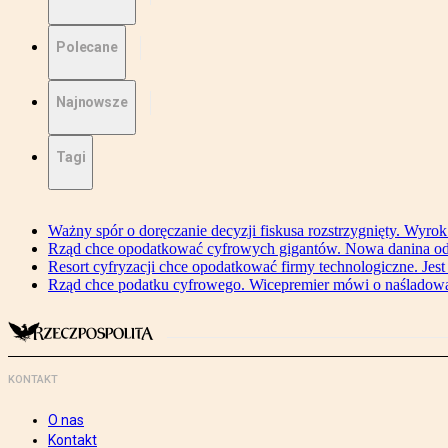
Polecane
Najnowsze
Tagi
Ważny spór o doręczanie decyzji fiskusa rozstrzygnięty. Wyr
Rząd chce opodatkować cyfrowych gigantów. Nowa danina od
Resort cyfryzacji chce opodatkować firmy technologiczne. Jest
Rząd chce podatku cyfrowego. Wicepremier mówi o naśladow
KONTAKT
O nas
Kontakt