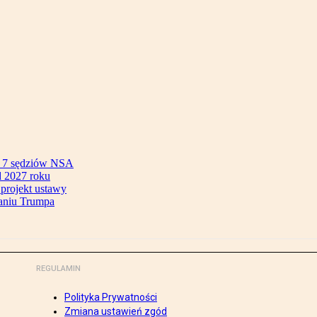
ok 7 sędziów NSA
 2027 roku
 projekt ustawy
aniu Trumpa
REGULAMIN
Polityka Prywatności
Zmiana ustawień zgód