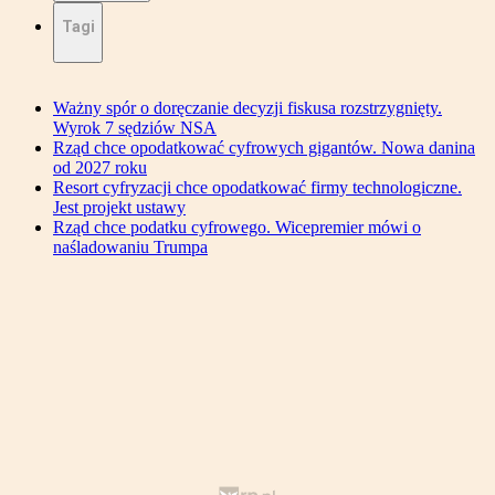
Tagi
Ważny spór o doręczanie decyzji fiskusa rozstrzygnięty.
Wyrok 7 sędziów NSA
Rząd chce opodatkować cyfrowych gigantów. Nowa danina
od 2027 roku
Resort cyfryzacji chce opodatkować firmy technologiczne.
Jest projekt ustawy
Rząd chce podatku cyfrowego. Wicepremier mówi o
naśladowaniu Trumpa