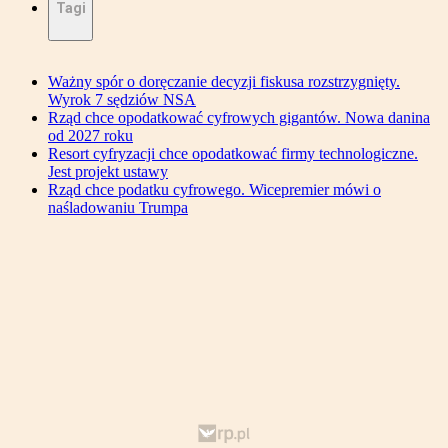
Tagi
Ważny spór o doręczanie decyzji fiskusa rozstrzygnięty.
Wyrok 7 sędziów NSA
Rząd chce opodatkować cyfrowych gigantów. Nowa danina
od 2027 roku
Resort cyfryzacji chce opodatkować firmy technologiczne.
Jest projekt ustawy
Rząd chce podatku cyfrowego. Wicepremier mówi o
naśladowaniu Trumpa