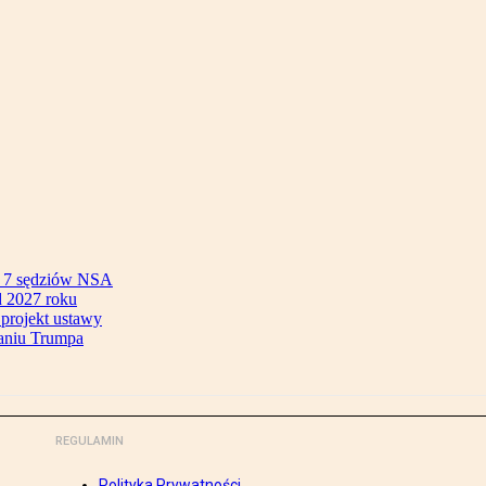
ok 7 sędziów NSA
 2027 roku
 projekt ustawy
aniu Trumpa
REGULAMIN
Polityka Prywatności