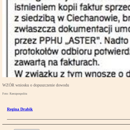
WZÓR wniosku o dopuszczenie dowodu
Foto: Rzeczpospolita
Regina Drabik