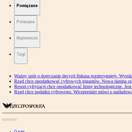
Powiązane
Polecane
Najnowsze
Tagi
Ważny spór o doręczanie decyzji fiskusa rozstrzygnięty. Wyr
Rząd chce opodatkować cyfrowych gigantów. Nowa danina od
Resort cyfryzacji chce opodatkować firmy technologiczne. Jest
Rząd chce podatku cyfrowego. Wicepremier mówi o naśladow
KONTAKT
O nas