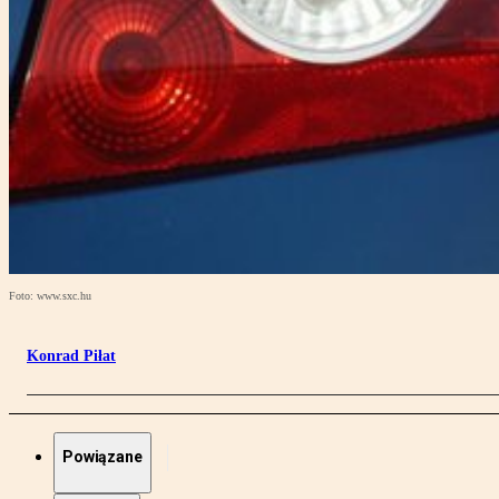
Foto: www.sxc.hu
Konrad Piłat
Powiązane