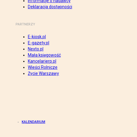
Informacje o nadawcy
Deklaracja dostępności
PARTNERZY
E-kiosk.pl
E-gazety.pl
Nexto.pl
Mała księgowość
Kancelarierp.pl
Wieści Rolnicze
Życie Warszawy
KALENDARIUM