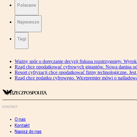
Polecane
Najnowsze
Tagi
Ważny spór o doręczanie decyzji fiskusa rozstrzygnięty. Wyr
Rząd chce opodatkować cyfrowych gigantów. Nowa danina od
Resort cyfryzacji chce opodatkować firmy technologiczne. Jest
Rząd chce podatku cyfrowego. Wicepremier mówi o naśladow
KONTAKT
O nas
Kontakt
Napisz do nas