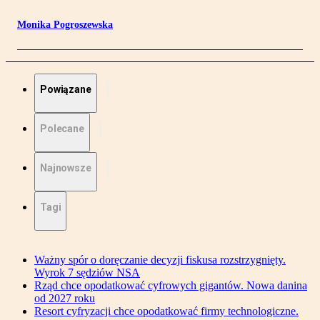
Monika Pogroszewska
Powiązane
Polecane
Najnowsze
Tagi
Ważny spór o doręczanie decyzji fiskusa rozstrzygnięty.
Wyrok 7 sędziów NSA
Rząd chce opodatkować cyfrowych gigantów. Nowa danina
od 2027 roku
Resort cyfryzacji chce opodatkować firmy technologiczne.