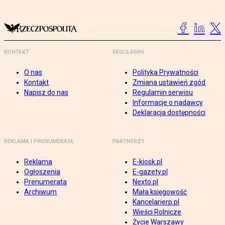
KONTAKT
REGULAMIN
O nas
Polityka Prywatności
Kontakt
Zmiana ustawień zgód
Napisz do nas
Regulamin serwisu
Informacje o nadawcy
Deklaracja dostępności
REKLAMA I PRENUMERATA
PARTNERZY
Reklama
E-kiosk.pl
Ogłoszenia
E-gazety.pl
Prenumerata
Nexto.pl
Archiwum
Mała księgowość
Kancelarierp.pl
Wieści Rolnicze
Życie Warszawy