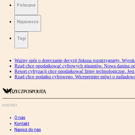
Polecane
Najnowsze
Tagi
Ważny spór o doręczanie decyzji fiskusa rozstrzygnięty. Wyr
Rząd chce opodatkować cyfrowych gigantów. Nowa danina od
Resort cyfryzacji chce opodatkować firmy technologiczne. Jest
Rząd chce podatku cyfrowego. Wicepremier mówi o naśladow
KONTAKT
O nas
Kontakt
Napisz do nas