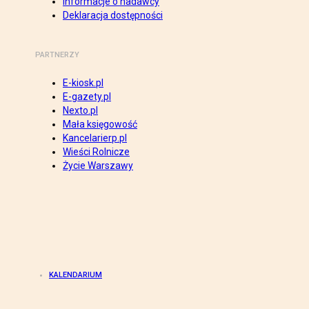
Informacje o nadawcy
Deklaracja dostępności
PARTNERZY
E-kiosk.pl
E-gazety.pl
Nexto.pl
Mała księgowość
Kancelarierp.pl
Wieści Rolnicze
Życie Warszawy
KALENDARIUM