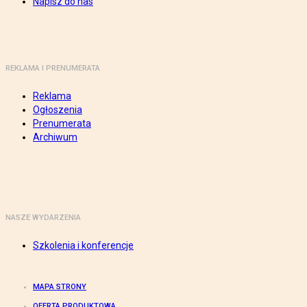
Napisz do nas
REKLAMA I PRENUMERATA
Reklama
Ogłoszenia
Prenumerata
Archiwum
NASZE WYDARZENIA
Szkolenia i konferencje
MAPA STRONY
OFERTA PRODUKTOWA