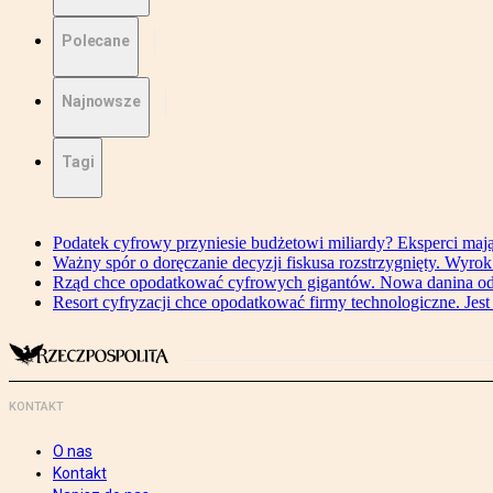
Polecane
Najnowsze
Tagi
Podatek cyfrowy przyniesie budżetowi miliardy? Eksperci maj
Ważny spór o doręczanie decyzji fiskusa rozstrzygnięty. Wyr
Rząd chce opodatkować cyfrowych gigantów. Nowa danina od
Resort cyfryzacji chce opodatkować firmy technologiczne. Jest
KONTAKT
O nas
Kontakt