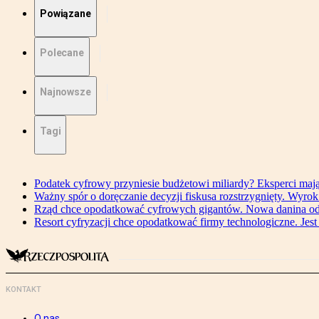
Powiązane
Polecane
Najnowsze
Tagi
Podatek cyfrowy przyniesie budżetowi miliardy? Eksperci maj
Ważny spór o doręczanie decyzji fiskusa rozstrzygnięty. Wyr
Rząd chce opodatkować cyfrowych gigantów. Nowa danina od
Resort cyfryzacji chce opodatkować firmy technologiczne. Jest
KONTAKT
O nas