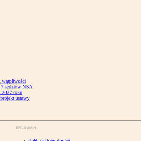
ą wątpliwości
ok 7 sędziów NSA
 2027 roku
 projekt ustawy
REGULAMIN
Polityka Prywatności