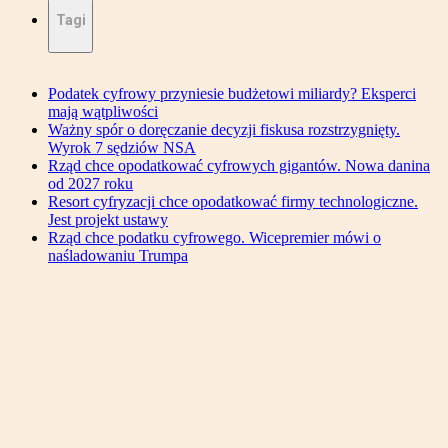
Tagi
Podatek cyfrowy przyniesie budżetowi miliardy? Eksperci
mają wątpliwości
Ważny spór o doręczanie decyzji fiskusa rozstrzygnięty.
Wyrok 7 sędziów NSA
Rząd chce opodatkować cyfrowych gigantów. Nowa danina
od 2027 roku
Resort cyfryzacji chce opodatkować firmy technologiczne.
Jest projekt ustawy
Rząd chce podatku cyfrowego. Wicepremier mówi o
naśladowaniu Trumpa