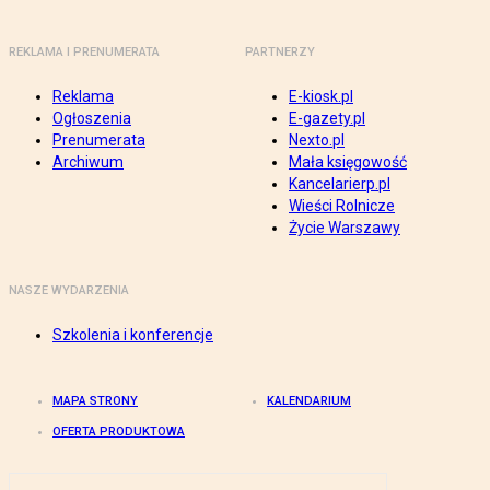
REKLAMA I PRENUMERATA
PARTNERZY
Reklama
E-kiosk.pl
Ogłoszenia
E-gazety.pl
Prenumerata
Nexto.pl
Archiwum
Mała księgowość
Kancelarierp.pl
Wieści Rolnicze
Życie Warszawy
NASZE WYDARZENIA
Szkolenia i konferencje
MAPA STRONY
KALENDARIUM
OFERTA PRODUKTOWA