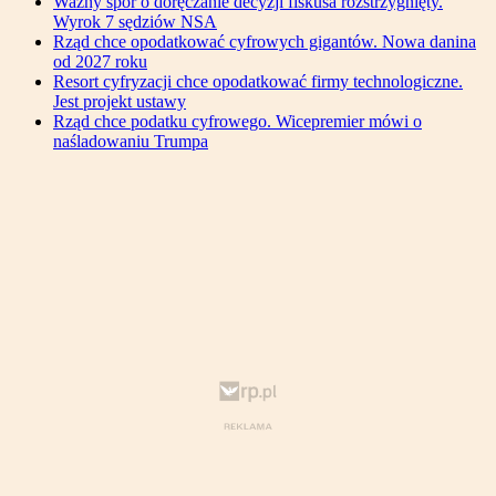
Ważny spór o doręczanie decyzji fiskusa rozstrzygnięty.
Wyrok 7 sędziów NSA
Rząd chce opodatkować cyfrowych gigantów. Nowa danina
od 2027 roku
Resort cyfryzacji chce opodatkować firmy technologiczne.
Jest projekt ustawy
Rząd chce podatku cyfrowego. Wicepremier mówi o
naśladowaniu Trumpa