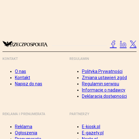
KONTAKT
REGULAMIN
O nas
Polityka Prywatności
Kontakt
Zmiana ustawień zgód
Napisz do nas
Regulamin serwisu
Informacje o nadawcy
Deklaracja dostępności
REKLAMA I PRENUMERATA
PARTNERZY
Reklama
E-kiosk.pl
Ogłoszenia
E-gazety.pl