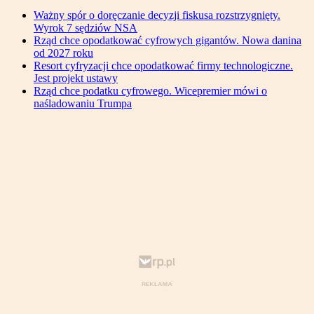
Ważny spór o doręczanie decyzji fiskusa rozstrzygnięty.
Wyrok 7 sędziów NSA
Rząd chce opodatkować cyfrowych gigantów. Nowa danina
od 2027 roku
Resort cyfryzacji chce opodatkować firmy technologiczne.
Jest projekt ustawy
Rząd chce podatku cyfrowego. Wicepremier mówi o
naśladowaniu Trumpa