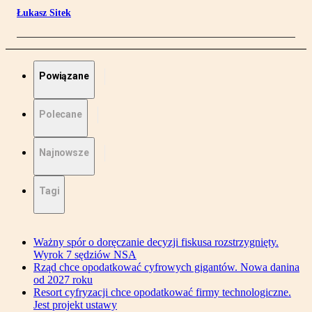
Łukasz Sitek
Powiązane
Polecane
Najnowsze
Tagi
Ważny spór o doręczanie decyzji fiskusa rozstrzygnięty.
Wyrok 7 sędziów NSA
Rząd chce opodatkować cyfrowych gigantów. Nowa danina
od 2027 roku
Resort cyfryzacji chce opodatkować firmy technologiczne.
Jest projekt ustawy