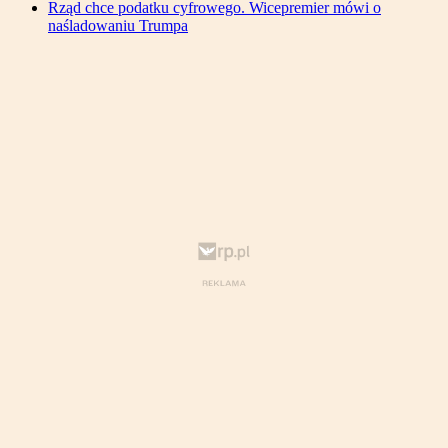
Rząd chce podatku cyfrowego. Wicepremier mówi o
naśladowaniu Trumpa