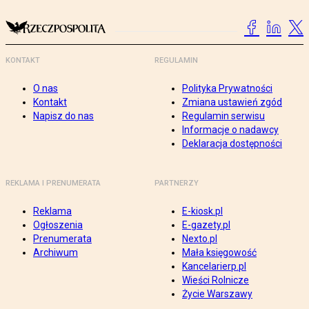
KONTAKT
REGULAMIN
O nas
Polityka Prywatności
Kontakt
Zmiana ustawień zgód
Napisz do nas
Regulamin serwisu
Informacje o nadawcy
Deklaracja dostępności
REKLAMA I PRENUMERATA
PARTNERZY
Reklama
E-kiosk.pl
Ogłoszenia
E-gazety.pl
Prenumerata
Nexto.pl
Archiwum
Mała księgowość
Kancelarierp.pl
Wieści Rolnicze
Życie Warszawy