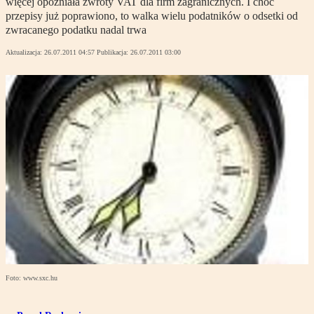
więcej opóźniała zwroty VAT dla firm zagranicznych. I choć
przepisy już poprawiono, to walka wielu podatników o odsetki od
zwracanego podatku nadal trwa
Aktualizacja:
26.07.2011 04:57
Publikacja:
26.07.2011 03:00
Foto: www.sxc.hu