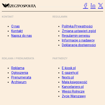
KONTAKT
REGULAMIN
O nas
Polityka Prywatności
Kontakt
Zmiana ustawień zgód
Napisz do nas
Regulamin serwisu
Informacje o nadawcy
Deklaracja dostępności
REKLAMA I PRENUMERATA
PARTNERZY
Reklama
E-kiosk.pl
Ogłoszenia
E-gazety.pl
Prenumerata
Nexto.pl
Archiwum
Mała księgowość
Kancelarierp.pl
Wieści Rolnicze
Życie Warszawy