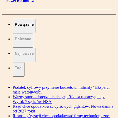
Paweł Rochowicz
Powiązane
Polecane
Najnowsze
Tagi
Podatek cyfrowy przyniesie budżetowi miliardy? Eksperci
mają wątpliwości
Ważny spór o doręczanie decyzji fiskusa rozstrzygnięty.
Wyrok 7 sędziów NSA
Rząd chce opodatkować cyfrowych gigantów. Nowa danina
od 2027 roku
Resort cyfryzacji chce opodatkować firmy technologiczne.