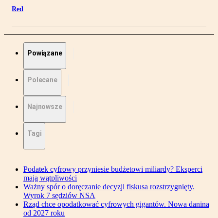
Red
Powiązane
Polecane
Najnowsze
Tagi
Podatek cyfrowy przyniesie budżetowi miliardy? Eksperci
mają wątpliwości
Ważny spór o doręczanie decyzji fiskusa rozstrzygnięty.
Wyrok 7 sędziów NSA
Rząd chce opodatkować cyfrowych gigantów. Nowa danina
od 2027 roku