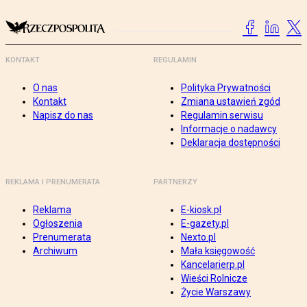
KONTAKT
REGULAMIN
O nas
Polityka Prywatności
Kontakt
Zmiana ustawień zgód
Napisz do nas
Regulamin serwisu
Informacje o nadawcy
Deklaracja dostępności
REKLAMA I PRENUMERATA
PARTNERZY
Reklama
E-kiosk.pl
Ogłoszenia
E-gazety.pl
Prenumerata
Nexto.pl
Archiwum
Mała księgowość
Kancelarierp.pl
Wieści Rolnicze
Życie Warszawy