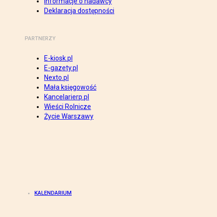
Informacje o nadawcy
Deklaracja dostępności
PARTNERZY
E-kiosk.pl
E-gazety.pl
Nexto.pl
Mała księgowość
Kancelarierp.pl
Wieści Rolnicze
Życie Warszawy
KALENDARIUM