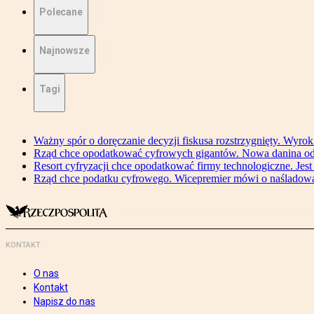
Polecane
Najnowsze
Tagi
Ważny spór o doręczanie decyzji fiskusa rozstrzygnięty. Wyr
Rząd chce opodatkować cyfrowych gigantów. Nowa danina od
Resort cyfryzacji chce opodatkować firmy technologiczne. Jest
Rząd chce podatku cyfrowego. Wicepremier mówi o naśladow
KONTAKT
O nas
Kontakt
Napisz do nas