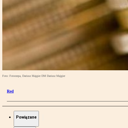
Foto: Fotorzepa, Dariusz Majgier DM Dariusz Majgier
Red
Powiązane