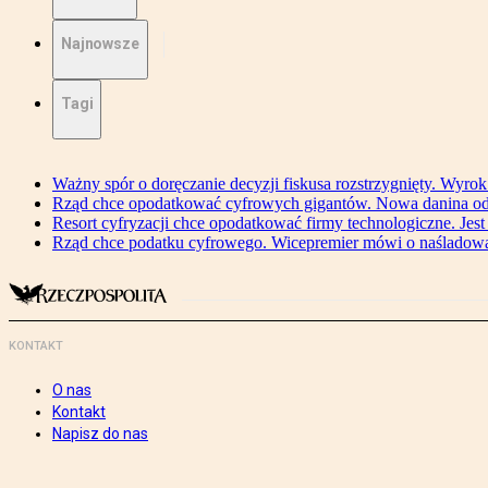
Najnowsze
Tagi
Ważny spór o doręczanie decyzji fiskusa rozstrzygnięty. Wyr
Rząd chce opodatkować cyfrowych gigantów. Nowa danina od
Resort cyfryzacji chce opodatkować firmy technologiczne. Jest
Rząd chce podatku cyfrowego. Wicepremier mówi o naśladow
KONTAKT
O nas
Kontakt
Napisz do nas