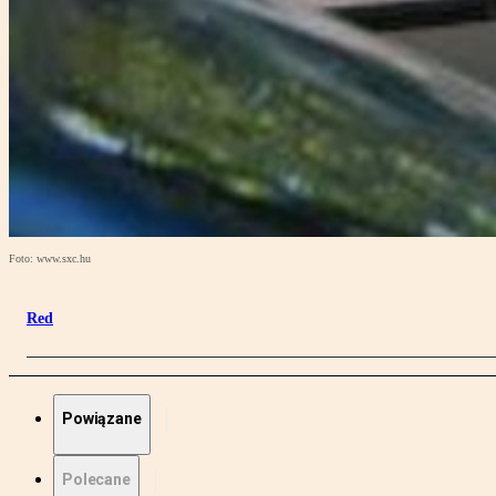
Foto: www.sxc.hu
Red
Powiązane
Polecane