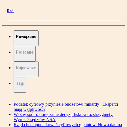
Red
Powiązane
Polecane
Najnowsze
Tagi
Podatek cyfrowy przyniesie budżetowi miliardy? Eksperci
mają wątpliwości
Ważny spór o doręczanie decyzji fiskusa rozstrzygnięty.
Wyrok 7 sędziów NSA
Rząd chce opodatkować cyfrowych gigantów. Nowa danina