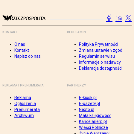
KONTAKT
REGULAMIN
O nas
Polityka Prywatności
Kontakt
Zmiana ustawień zgód
Napisz do nas
Regulamin serwisu
Informacje o nadawcy
Deklaracja dostępności
REKLAMA I PRENUMERATA
PARTNERZY
Reklama
E-kiosk.pl
Ogłoszenia
E-gazety.pl
Prenumerata
Nexto.pl
Archiwum
Mała księgowość
Kancelarierp.pl
Wieści Rolnicze
Życie Warszawy