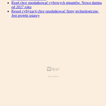
Rząd chce opodatkować cyfrowych gigantów. Nowa danina
od 2027 roku
Resort cyfryzacji chce opodatkować firmy technologiczne.
Jest projekt ustawy