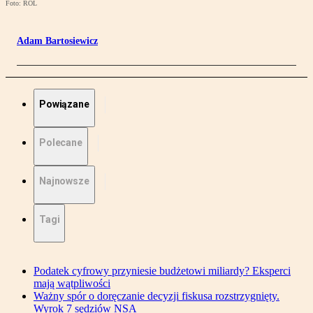
Foto: ROL
Adam Bartosiewicz
Powiązane
Polecane
Najnowsze
Tagi
Podatek cyfrowy przyniesie budżetowi miliardy? Eksperci
mają wątpliwości
Ważny spór o doręczanie decyzji fiskusa rozstrzygnięty.
Wyrok 7 sędziów NSA