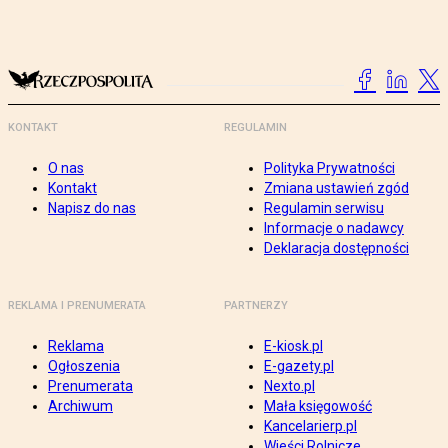
KONTAKT
REGULAMIN
O nas
Polityka Prywatności
Kontakt
Zmiana ustawień zgód
Napisz do nas
Regulamin serwisu
Informacje o nadawcy
Deklaracja dostępności
REKLAMA I PRENUMERATA
PARTNERZY
Reklama
E-kiosk.pl
Ogłoszenia
E-gazety.pl
Prenumerata
Nexto.pl
Archiwum
Mała księgowość
Kancelarierp.pl
Wieści Rolnicze