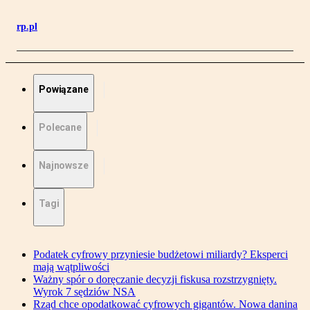
rp.pl
Powiązane
Polecane
Najnowsze
Tagi
Podatek cyfrowy przyniesie budżetowi miliardy? Eksperci
mają wątpliwości
Ważny spór o doręczanie decyzji fiskusa rozstrzygnięty.
Wyrok 7 sędziów NSA
Rząd chce opodatkować cyfrowych gigantów. Nowa danina