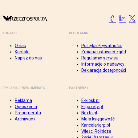
KONTAKT
REGULAMIN
O nas
Polityka Prywatności
Kontakt
Zmiana ustawień zgód
Napisz do nas
Regulamin serwisu
Informacje o nadawcy
Deklaracja dostępności
REKLAMA I PRENUMERATA
PARTNERZY
Reklama
E-kiosk.pl
Ogłoszenia
E-gazety.pl
Prenumerata
Nexto.pl
Archiwum
Mała księgowość
Kancelarierp.pl
Wieści Rolnicze
Życie Warszawy