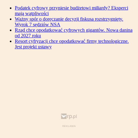
Podatek cyfrowy przyniesie budżetowi miliardy? Eksperci
mają wątpliwości
Ważny spór o doręczanie decyzji fiskusa rozstrzygnięty.
Wyrok 7 sędziów NSA
Rząd chce opodatkować cyfrowych gigantów. Nowa danina
od 2027 roku
Resort cyfryzacji chce opodatkować firmy technologiczne.
Jest projekt ustawy