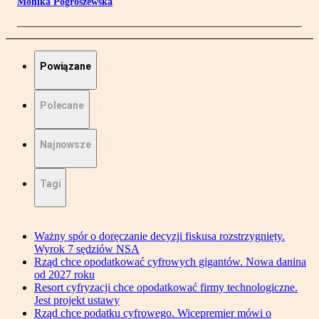
Monika Pogroszewska
Powiązane
Polecane
Najnowsze
Tagi
Ważny spór o doręczanie decyzji fiskusa rozstrzygnięty.
Wyrok 7 sędziów NSA
Rząd chce opodatkować cyfrowych gigantów. Nowa danina
od 2027 roku
Resort cyfryzacji chce opodatkować firmy technologiczne.
Jest projekt ustawy
Rząd chce podatku cyfrowego. Wicepremier mówi o