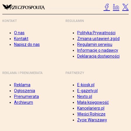
KONTAKT
REGULAMIN
O nas
Polityka Prywatności
Kontakt
Zmiana ustawień zgód
Napisz do nas
Regulamin serwisu
Informacje o nadawcy
Deklaracja dostępności
REKLAMA I PRENUMERATA
PARTNERZY
Reklama
E-kiosk.pl
Ogłoszenia
E-gazety.pl
Prenumerata
Nexto.pl
Archiwum
Mała księgowość
Kancelarierp.pl
Wieści Rolnicze
Życie Warszawy