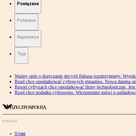
Powiązane
Polecane
Najnowsze
Tagi
Ważny spór o doręczanie decyzji fiskusa rozstrzygnięty. Wyr
Rząd chce opodatkować cyfrowych gigantów. Nowa danina od
Resort cyfryzacji chce opodatkować firmy technologiczne. Jest
Rząd chce podatku cyfrowego. Wicepremier mówi o naśladow
KONTAKT
O nas