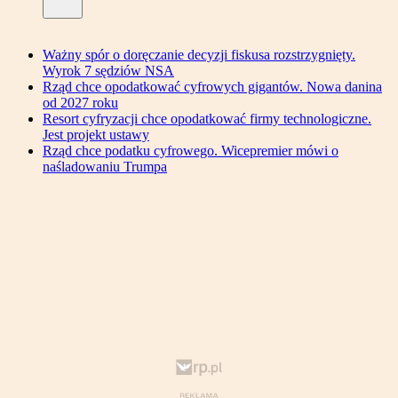
Ważny spór o doręczanie decyzji fiskusa rozstrzygnięty.
Wyrok 7 sędziów NSA
Rząd chce opodatkować cyfrowych gigantów. Nowa danina
od 2027 roku
Resort cyfryzacji chce opodatkować firmy technologiczne.
Jest projekt ustawy
Rząd chce podatku cyfrowego. Wicepremier mówi o
naśladowaniu Trumpa