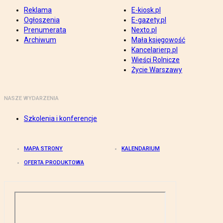
Reklama
E-kiosk.pl
Ogłoszenia
E-gazety.pl
Prenumerata
Nexto.pl
Archiwum
Mała księgowość
Kancelarierp.pl
Wieści Rolnicze
Życie Warszawy
NASZE WYDARZENIA
Szkolenia i konferencje
MAPA STRONY
KALENDARIUM
OFERTA PRODUKTOWA