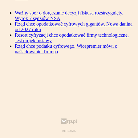
Ważny spór o doręczanie decyzji fiskusa rozstrzygnięty.
Wyrok 7 sędziów NSA
Rząd chce opodatkować cyfrowych gigantów. Nowa danina
od 2027 roku
Resort cyfryzacji chce opodatkować firmy technologiczne.
Jest projekt ustawy
Rząd chce podatku cyfrowego. Wicepremier mówi o
naśladowaniu Trumpa