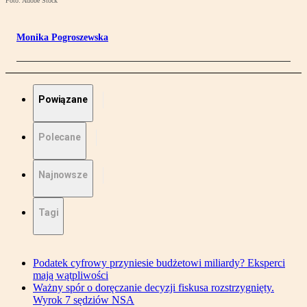
Foto: Adobe Stock
Monika Pogroszewska
Powiązane
Polecane
Najnowsze
Tagi
Podatek cyfrowy przyniesie budżetowi miliardy? Eksperci
mają wątpliwości
Ważny spór o doręczanie decyzji fiskusa rozstrzygnięty.
Wyrok 7 sędziów NSA