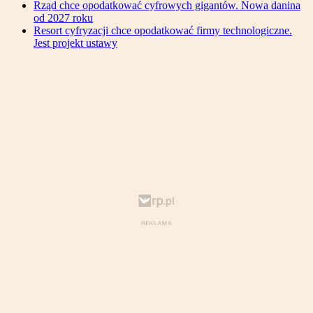
Rząd chce opodatkować cyfrowych gigantów. Nowa danina
od 2027 roku
Resort cyfryzacji chce opodatkować firmy technologiczne.
Jest projekt ustawy