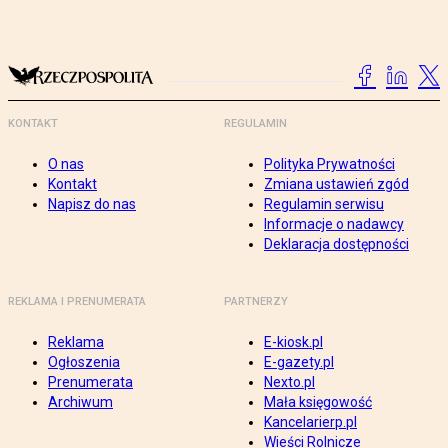
KONTAKT
REGULAMIN
O nas
Polityka Prywatności
Kontakt
Zmiana ustawień zgód
Napisz do nas
Regulamin serwisu
Informacje o nadawcy
Deklaracja dostępności
REKLAMA I PRENUMERATA
PARTNERZY
Reklama
E-kiosk.pl
Ogłoszenia
E-gazety.pl
Prenumerata
Nexto.pl
Archiwum
Mała księgowość
Kancelarierp.pl
Wieści Rolnicze