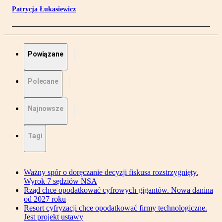
Patrycja Łukasiewicz
Powiązane
Polecane
Najnowsze
Tagi
Ważny spór o doręczanie decyzji fiskusa rozstrzygnięty.
Wyrok 7 sędziów NSA
Rząd chce opodatkować cyfrowych gigantów. Nowa danina
od 2027 roku
Resort cyfryzacji chce opodatkować firmy technologiczne.
Jest projekt ustawy