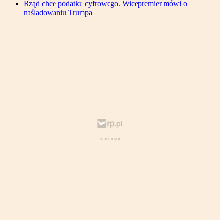
Rząd chce podatku cyfrowego. Wicepremier mówi o
naśladowaniu Trumpa