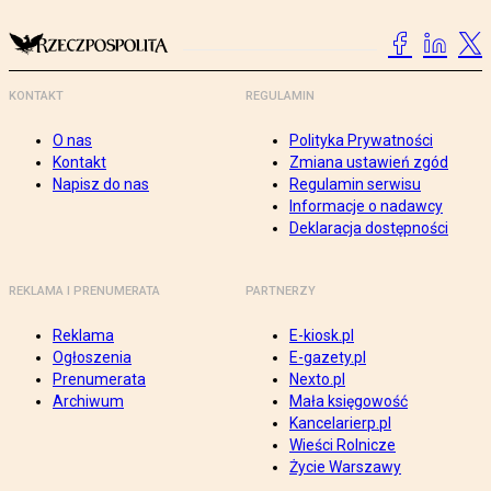
KONTAKT
REGULAMIN
O nas
Polityka Prywatności
Kontakt
Zmiana ustawień zgód
Napisz do nas
Regulamin serwisu
Informacje o nadawcy
Deklaracja dostępności
REKLAMA I PRENUMERATA
PARTNERZY
Reklama
E-kiosk.pl
Ogłoszenia
E-gazety.pl
Prenumerata
Nexto.pl
Archiwum
Mała księgowość
Kancelarierp.pl
Wieści Rolnicze
Życie Warszawy