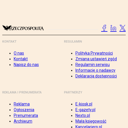
KONTAKT
REGULAMIN
O nas
Polityka Prywatności
Kontakt
Zmiana ustawień zgód
Napisz do nas
Regulamin serwisu
Informacje o nadawcy
Deklaracja dostępności
REKLAMA I PRENUMERATA
PARTNERZY
Reklama
E-kiosk.pl
Ogłoszenia
E-gazety.pl
Prenumerata
Nexto.pl
Archiwum
Mała księgowość
Kancelarierp.pl