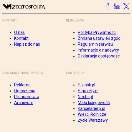
KONTAKT
REGULAMIN
O nas
Polityka Prywatności
Kontakt
Zmiana ustawień zgód
Napisz do nas
Regulamin serwisu
Informacje o nadawcy
Deklaracja dostępności
REKLAMA I PRENUMERATA
PARTNERZY
Reklama
E-kiosk.pl
Ogłoszenia
E-gazety.pl
Prenumerata
Nexto.pl
Archiwum
Mała księgowość
Kancelarierp.pl
Wieści Rolnicze
Życie Warszawy