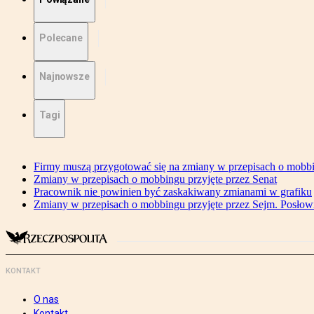
Polecane
Najnowsze
Tagi
Firmy muszą przygotować się na zmiany w przepisach o mobb
Zmiany w przepisach o mobbingu przyjęte przez Senat
Pracownik nie powinien być zaskakiwany zmianami w grafiku
Zmiany w przepisach o mobbingu przyjęte przez Sejm. Posłow
KONTAKT
O nas
Kontakt