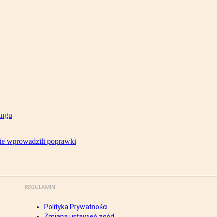
ingu
ie wprowadzili poprawki
REGULAMIN
Polityka Prywatności
Zmiana ustawień zgód