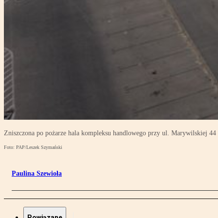
Zniszczona po pożarze hala kompleksu handlowego przy ul. Marywilskiej 4
Foto: PAP/Leszek Szymański
Paulina Szewioła
Powiązane